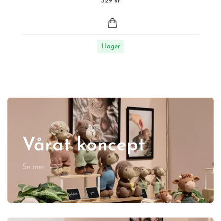
329 kr
I lager
Vårat koncept
Se mer