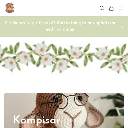
Vill du lära dig att virka? Kurskatalogen är uppdaterad
med nya datum!
Kompisar