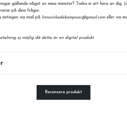
ingar gällande något av mina mönster? Tveka in att höra av dig. 
varar på dina frågor.
 antingen via mail på
linnsvirkadekompisar@gmail.com
eller via i
talning ej möjlig då detta är en digital produkt.
r
Recensera produkt