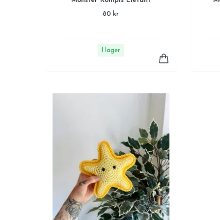
Mönster Kompis Elefant
Mö
80 kr
I lager