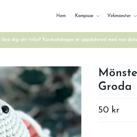
Hem
Kompisar
Virkmönster
u lära dig att virka? Kurskatalogen är uppdaterad med nya dat
Mönste
Groda
50 kr