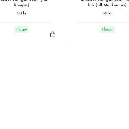
nster Hängselbyxor (till
Mönster Hängselbyxor 
Kompis)
bib (till Minikompis)
50 kr
50 kr
I lager
I lager