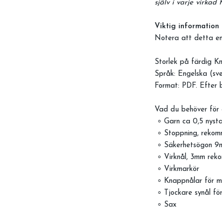
själv i varje virkad
Viktig information
Notera att detta en
Storlek på färdig K
Språk: Engelska (sve
Format: PDF. Efter b
Vad du behöver för 
∘ Garn ca 0,5 nysta
∘ Stoppning, rekom
∘ Säkerhetsögon 9
∘ Virknål, 3mm rek
∘ Virkmarkör
∘ Knappnålar för m
∘ Tjockare synål fö
∘ Sax