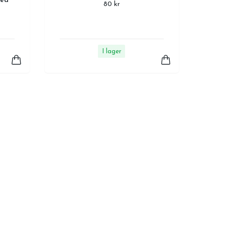
med
80 kr
I lager