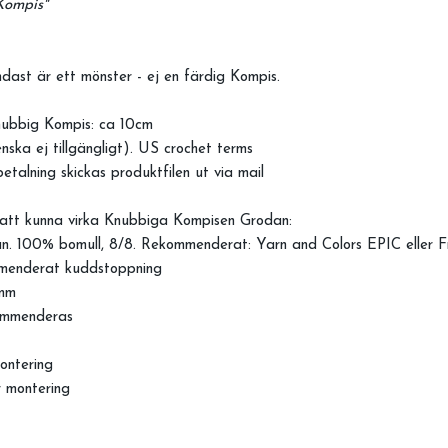
 Kompis"
dast är ett mönster - ej en färdig Kompis.
nubbig Kompis: ca 10cm
nska ej tillgängligt). US crochet terms
etalning skickas produktfilen ut via mail
att kunna virka Knubbiga Kompisen Grodan:
n. 100% bomull, 8/8. Rekommenderat: Yarn and Colors EPIC eller 
menderat kuddstoppning
mm
ommenderas
ontering
r montering