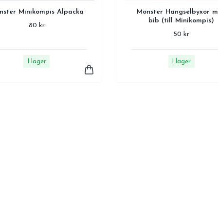
nster Minikompis Alpacka
Mönster Hängselbyxor 
bib (till Minikompis)
80 kr
50 kr
I lager
I lager