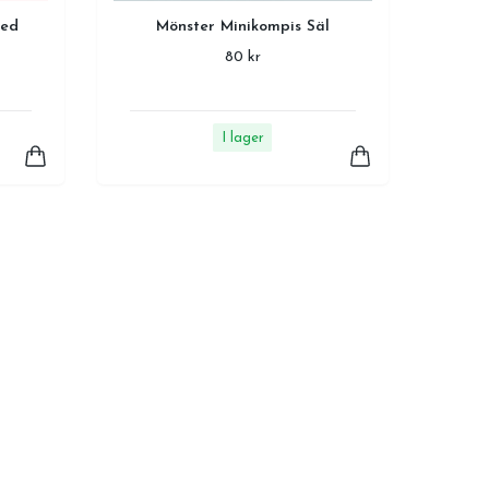
med
Mönster Minikompis Säl
80 kr
I lager