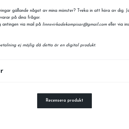
ingar gällande något av mina mönster? Tveka in att höra av dig. 
varar på dina frågor.
 antingen via mail på
linnsvirkadekompisar@gmail.com
eller via i
talning ej möjlig då detta är en digital produkt.
r
Recensera produkt