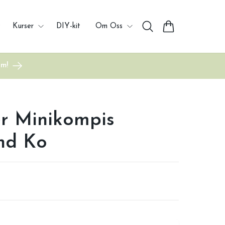
Kurser
DIY-kit
Om Oss
um!
r Minikompis
nd Ko