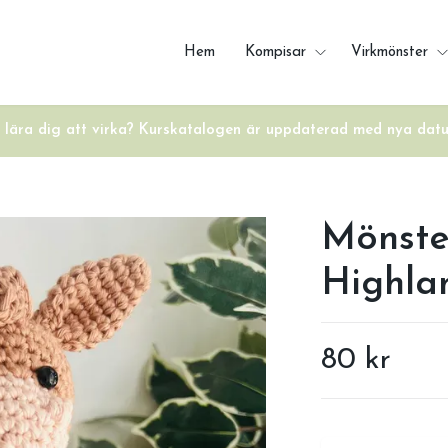
Hem
Kompisar
Virkmönster
u lära dig att virka? Kurskatalogen är uppdaterad med nya dat
Mönste
Highla
80 kr