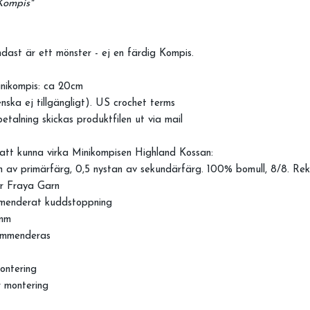
 Kompis"
dast är ett mönster - ej en färdig Kompis.
inikompis: ca 20cm
nska ej tillgängligt). US crochet terms
etalning skickas produktfilen ut via mail
att kunna virka Minikompisen Highland Kossan:
n av primärfärg, 0,5 nystan av sekundärfärg. 100% bomull, 8/8. R
er Fraya Garn
menderat kuddstoppning
mm
ommenderas
ontering
r montering