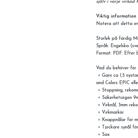
själv i varje virkad
Viktig information
Notera att detta en
Storlek på färdig M
Språk: Engelska (sve
Format: PDF. Efter b
Vad du behöver för 
∘ Garn ca 1,5 nysta
and Colors EPIC ell
∘ Stoppning, rekom
∘ Säkerhetsögon 9
∘ Virknål, 3mm rek
∘ Virkmarkör
∘ Knappnålar för m
∘ Tjockare synål fö
∘ Sax